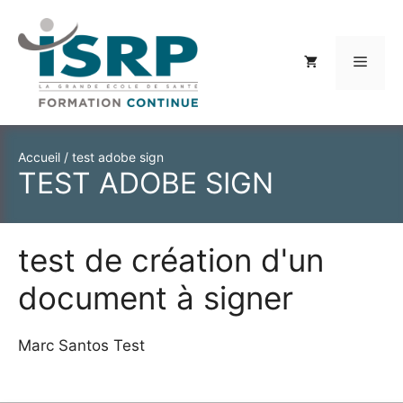
Aller
au
contenu
Menu
Accueil
/
test adobe sign
TEST ADOBE SIGN
test de création d'un
document à signer
Marc Santos Test