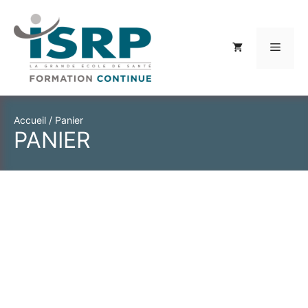
Aller
au
contenu
Menu
Accueil
/
Panier
PANIER