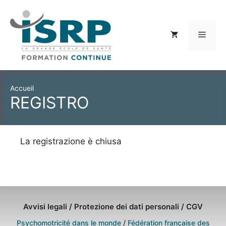
Vai
al
contenuto
Menu
Accueil
REGISTRO
La registrazione è chiusa
Avvisi legali
/
Protezione dei dati personali
/
CGV
Psychomotricité dans le monde
/
Fédération française des